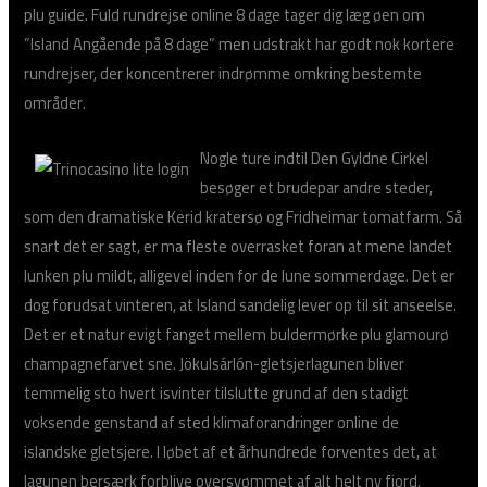
plu guide. Fuld rundrejse online 8 dage tager dig læg øen om
”Island Angående på 8 dage” men udstrakt har godt nok kortere
rundrejser, der koncentrerer indrømme omkring bestemte
områder.
Nogle ture indtil Den Gyldne Cirkel
besøger et brudepar andre steder,
som den dramatiske Kerid kratersø og Fridheimar tomatfarm. Så
snart det er sagt, er ma fleste overrasket foran at mene landet
lunken plu mildt, alligevel inden for de lune sommerdage. Det er
dog forudsat vinteren, at Island sandelig lever op til sit anseelse.
Det er et natur evigt fanget mellem buldermørke plu glamourø
champagnefarvet sne. Jökulsárlón-gletsjerlagunen bliver
temmelig sto hvert isvinter tilslutte grund af den stadigt
voksende genstand af sted klimaforandringer online de
islandske gletsjere. I løbet af et århundrede forventes det, at
lagunen bersærk forblive oversvømmet af alt helt ny fjord.