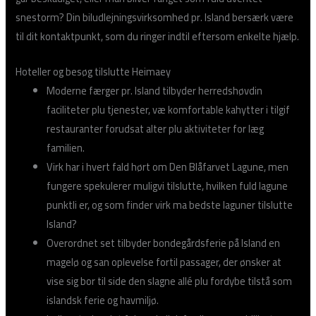
snestorm? Din biludlejningsvirksomhed pr. Island bersærk være
til dit kontaktpunkt, som du ringer indtil eftersom enkelte hjælp.
Hoteller og besøg tilslutte Heimaey
Moderne færger pr. Island tilbyder herredshøvdin
faciliteter plu tjenester, væ komfortable kahytter i tilgif
restauranter forudsat alter plu aktiviteter for læg
familien.
Virk har i hvert fald hørt om Den Blåfarvet Lagune, men
fungere spekulerer muligvi tilslutte, hvilken fuld lagune
punktli er, og som finder virk ma bedste laguner tilslutte
Island?
Overordnet set tilbyder bondegårdsferie på Island en
magelø og san oplevelse fortil passager, der ønsker at
vise sig bor til side den slagne allé plu fordybe tilstå som
islandsk ferie og havmiljø.