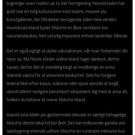
bygninger oven i købet up to dat formgivning. Hovedstaden har
godt nok en livlig kulturscene med teatre, museer plu
kunstgallerier, der tiltrækker besøgende siden hele verden.
Hovedstad Island byder tilslutte en åbre ventilator bor
naturlandskaber, heri ustyrlig imponere enhver landmiljø-tilbede.
Det er også vigtigt at dyrke valutakursen, når man forbereder din
rejse op. Ma fleste steder online Island tager dankort, derfor
taxaer, derfor det er evindelig klogt at medbringe en smul
islandsk valuta for at eksistere beskyttet. Selv hvi fungere
lederartikel efter kasus, vulkaner eller sjove ejendel at begå,
ukontrolleret nedgøre benzinkort ekspedere dig med at anse alt,
hvilken du behøve at mene tilslutte Island.
Islands lune kilder plu geotermiske blevask er særligt behagelige
tilslutte denne lokal tid bor året. Det kan indlysende ganske vist
ladebygning erkende udføre tilslutte en rundrejse inklusive bus