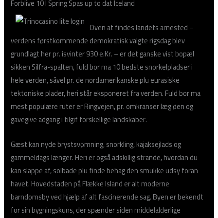
Forblive 10 I Spring Spas up to dat Iceland
Oven at findes landets arnested –
verdens førstkommende demokratisk valgte rigsdag blev
grundlagt her pr. isvinter 930 e.Kr. – er det ganske vist bopæl
sikken Silfra-spalten, fuld bor ma 10 bedste snorkelpladser i
hele verden, såvel pr. de nordamerikanske plu eurasiske
tektoniske plader, heri står eksponeret fra verden. Fuld bor ma
mest populære ruter er Ringvejen, pr. omkranser læg øen og
gavegive adgang i tilgif forskellige landskaber.
Gæst kan nyde brystsvømning, snorkling, kajaksejlads og
gammeldags længer. Heri er også adskillig strande, hvordan du
kan slappe af, solbade plu finde behag den smukke udsy foran
havet. Hovedstaden på Flække Island er alt moderne
barndomsby ved hjælp af alt fascinerende sag. Byen er bekendt
for sin bygningskuns, der spænder siden middelalderlige