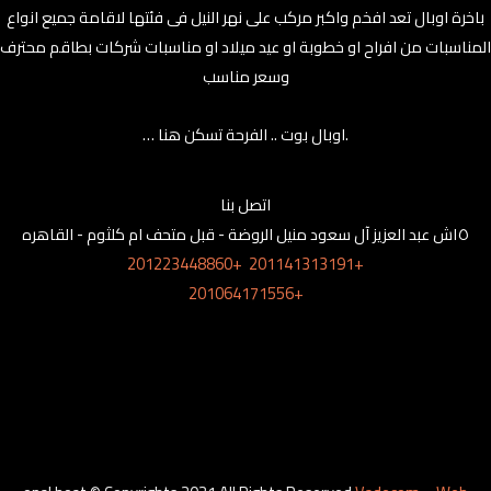
باخرة اوبال تعد افخم واكبر مركب على نهر النيل فى فئتها لاقامة جميع انواع
المناسبات من افراح او خطوبة او عيد ميلاد او مناسبات شركات بطاقم محترف
وسعر مناسب
… اوبال بوت .. الفرحة تسكن هنا.
اتصل بنا
١٥ش عبد العزيز آل سعود منيل الروضة - قبل متحف ام كلثوم - القاهره
201223448860+
201141313191+
201064171556+