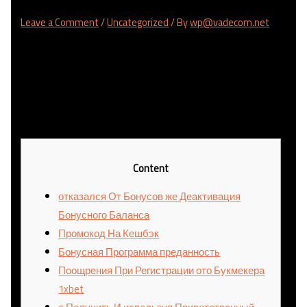
Leave a Comment
/
Uncategorized
/ By
wp@vadecom.net
Бонусы За Регистрацию 1xbet Как
Получить Бездепозитный Бонус,
Кэшбек также Фрибет В Бк
Content
отказался От Бонусов же Деактивация
Бонусного Баланса
Промокод На Кешбэк
Бонусная Программа преданность
Поощрения При Регистрации ото Букмекера
1xbet