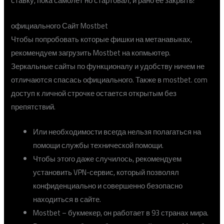
ставку, пока самолёт но стартовал, и рано ее закрыть!
официального Сайт Mostbet
Чтобы попробовать которые фишки на метанавыках,
рекомендуем загрузить Mostbet на копмьютер.
Зеркальные сайты по функционалу и удобству ничем не
отличаются спасась официального. Также в mostbet. com
доступ к личной строчке остается открытым без
препятствий.
Или необходимости всегда нельзя полагаться на
помощи службы технической помощи.
Чтобы этого даже случилось, рекомендуем
установить VPN-сервис, который позволял
конфиденциально и совершенно безопасно
находиться в сайте.
Mostbet – букмекер, он работает в 93 странах мира.