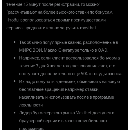
течение 15 минут после регистрации, то можно”
“рассчитывают на более высокого ставки по бонусам.
Чтобы воспользоваться своими преимуществами
сервиса, предпочтительно загрузить mostbet.
Так обычно популярные казино, расположенные в
МИРОВОЙ, Макао, Сингапуре только в ОАЭ.
Например, если клиент воспользовался бонусом а
течение 7 дней после того, же пополнил счет, его
поступает дополнительно еще 50% от ссуды взноса.
Их надо получать в денежек, обменивать на новую
бесплатные вращения например ставки,
накапливать и использовать после в программе
лояльности.
Лидер букмекерского рынка Mostbet доступен в
браузерной версии и в качестве мобильного
приложения.