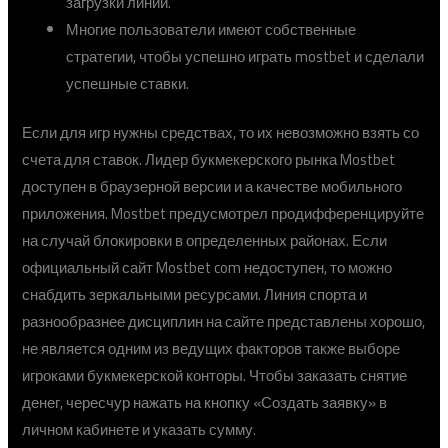
загрузки линии.
Многие пользователи имеют собственные
стратегии, чтобы успешно играть mostbet и сделали
успешные ставки.
Если для игр нужны средствах, то их невозможно взять со
счета для ставок. Лидер букмекерского рынка Mostbet
доступен в браузерной версии и а качестве мобильного
приложения. Mostbet предусмотрел продифференцируйте
на случай блокировки в определенных районах. Если
официальный сайт Mostbet com недоступен, то можно
снабдить зеркальными ресурсами. Линия спорта и
разнообразнее дисциплин на сайте представлены хорошо,
не является одним из ведущих факторов также выборе
игроками букмекерской конторы. Чтобы заказать снятие
денег, чересчур нажать на кнопку «Создать заявку» в
личном кабинете и указать сумму.