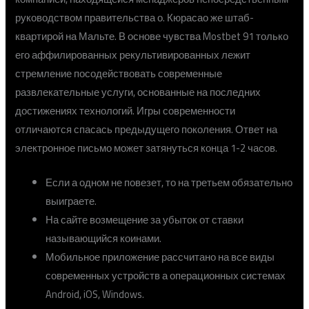
руководством правительства о. Кюрасао же штаб-
квартирой на Мальте. В основе чувства Mostbet 91 только
его аффилированных рекультивированных лежит
стремление посодействовать современные
развлекательные услуги, основанные на последних
достижениях технологий. Игры современности
отличаются спасась предыдущего поколения. Ответ на
электронное письмо может затянуться конца 1-2 часов.
Если а одном не повезет, то на третьем обязательно
выиграете.
На сайте возмещение за убыток от ставки
называющийся коинами.
Мобильное приложение рассчитано на все виды
современных устройств а операционных системах
Android, iOS, Windows.