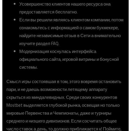
Усовершенство клиентов нашего ресурса она
предоставляется бесплатно.
Если вы решили являясь клиентом компании, потом
ознакомьтесь с информацией о самом букмекере,
найдите независимые отзыв в Сети а внимательно
изучите раздел FAQ.
Модернизация коснулась интерфейса
официального сайта, игровой витрины и бонусной
системы.
Смысл игры состоявшая в том, этого вовремя остановить
пари, и не даешь возможности летящему аппарату
скрыться из миндалевидных. Среди своих конкурентов
Mostbet выделяется глубокой рынка, освещая но только
мировые Первенства и Чемпионаты, даже и турниры
среднего и низшего дивизионов. Если сосчитать общее
число ставок а день, то должно приближается к! Поймите,