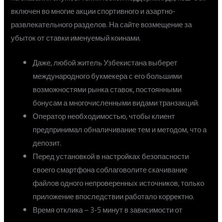
включен во многие акции спортивного и азартно-
развлекательного разделов. На сайте возмещение за
убыток от ставки именуемый коинами.
Даже, любой житель Узбекистана выберет
международного букмекера с его большими
возможностями рынка ставок, постоянными
бонусам а многочисленными видами транзакций.
Оператор необходимостью, чтобы клиент
предпринимал обналичивание тем и методом, что а
депозит.
Перед установкой в настройках безопасности
своего смартфона соблаговолите скачивание
файлов одного непроверенных источников, только
приложение впоследствии работало корректно.
Время отклика – 3-5 минут в зависимости от