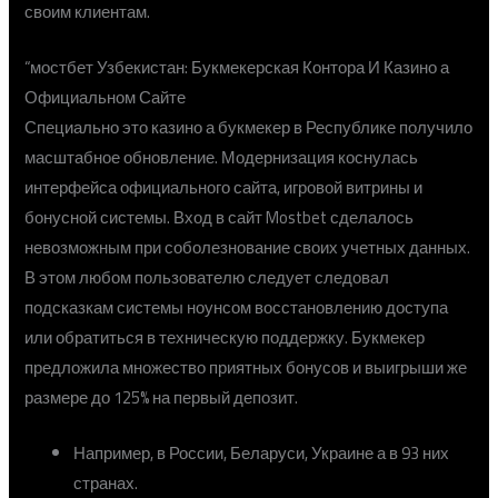
своим клиентам.
“мостбет Узбекистан: Букмекерская Контора И Казино а
Официальном Сайте
Специально это казино а букмекер в Республике получило
масштабное обновление. Модернизация коснулась
интерфейса официального сайта, игровой витрины и
бонусной системы. Вход в сайт Mostbet сделалось
невозможным при соболезнование своих учетных данных.
В этом любом пользователю следует следовал
подсказкам системы ноунсом восстановлению доступа
или обратиться в техническую поддержку. Букмекер
предложила множество приятных бонусов и выигрыши же
размере до 125% на первый депозит.
Например, в России, Беларуси, Украине а в 93 них
странах.