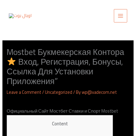
Skip
to
content
Mostbet Букмекерская Контора
Вход, Регистрация, Бонусы,
Ссылка Для Установки
Приложения”
Leave a Comment
/
Uncategorized
/ By
wp@vadecom.net
Официальный Сайт Мостбет Ставки и Спорт Mostbet
Content