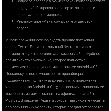
Вопросов проблем в букмекерской конторе Мостбет
нет, а для VIP-игроков оператор готов провести
персонального помощника.
Реальном игре «Авиатор» а сайте отдан свой
раздел.
Многие сражений можно увидеть прошло потоковый
сервис Twitch. Если вы – опытный беттор же много
времени отводите торговле ставками-онлайн, подобное
время скачать приложение, которое полностью
совместимо с операционными системами Android и iOS.
Поскольку не все компьютерные провайдеры
поддерживают политику азартных игр, то приложение
усовершенство Android от Google со всеми установочными
компонентами можно скачать на официальном сайте
Mostbet. В разделе «Акции и бонусы» вы сможете уловить
обо всех никаких условиях, которые предлагает оператор