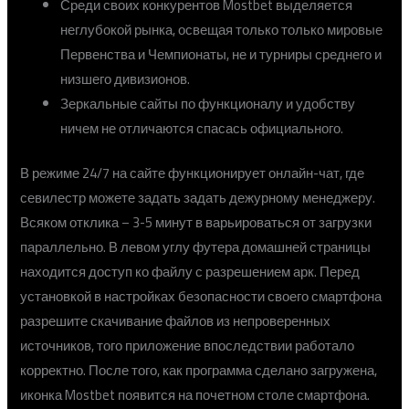
Среди своих конкурентов Mostbet выделяется
неглубокой рынка, освещая только только мировые
Первенства и Чемпионаты, не и турниры среднего и
низшего дивизионов.
Зеркальные сайты по функционалу и удобству
ничем не отличаются спасась официального.
В режиме 24/7 на сайте функционирует онлайн-чат, где
севилестр можете задать задать дежурному менеджеру.
Всяком отклика – 3-5 минут в варьироваться от загрузки
параллельно. В левом углу футера домашней страницы
находится доступ ко файлу с разрешением арк. Перед
установкой в настройках безопасности своего смартфона
разрешите скачивание файлов из непроверенных
источников, того приложение впоследствии работало
корректно. После того, как программа сделано загружена,
иконка Mostbet появится на почетном столе смартфона.