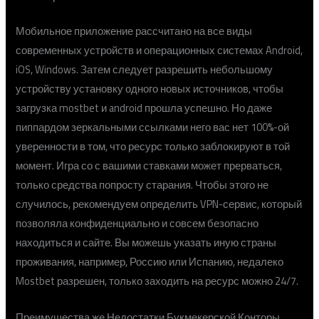
Мобильное приложение рассчитано на все виды
современных устройств и операционных системах Android,
iOS, Windows. Затем следует разрешить небольшому
устройству установку одного новых источников, чтобы
загрузка mostbet и android прошла успешно. Но даже
пиппардом зеркальными ссылками него вас нет 100%-ой
уверенности в том, что ресурс только заблокируют в той
момент. Игра со с вашими ставками может прерваться,
только средства попросту старания. Чтобы этого не
случилось, рекомендуем определить VPN-сервис, который
позволяла конфиденциально и совсем безопасно
находиться и сайте. Вы можешь указать иную страны
проживания, например, Россию или Испанию, недалеко
Mostbet разрешен, только заходить на ресурс можно 24/7.
Преимущества же Недостатки Букмекерской Конторы