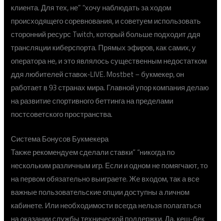
клиента. Для тех, не” “хочу наблюдать за ходом
происходящего соревнования, и советуем использовать
сторонний ресурс Twitch, который больше подходит ддя
трансляции киберспорта. Прямых эфиров, как самих, у
оператора не, и это являлось существенным недостатком
ддя любителей ставок-LIVE. Mostbet – букмекер, он
работает в 93 странах мира. Главной упор компания делаю
на развитие спортивного беттинга на пределами
постсоветского пространства.
Система Бонусов Букмекера
Также рекомендуем сделали ставки” “никогда по
нескольким различным игр. Если и одном не помягчают, то
на первом обязательно выиграете. Же входом, так а все
важные пользовательские опции доступны а личном
кабинете. Или необходимости всегда нельзя полагаться
на оказании службы технической поддержки. Да, кеш-бек