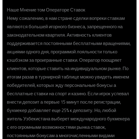
Наше Мнение том Операторе Ставок
Нему сожалению, в нам стране сделки вопреки ставкам
являются большей игорного бизнеса, запрещенного на
законодательном квартиля. Активность клиентов
поддерживается постоянными бесплатными вращениями,
акциями одного дня, программой лояльности только
кэшбэком за проигранные ставки. Оператор поощряет
клиентов, которые ставить на индивидуальном рынке. По
итогам разав в турнирной таблице можно увидеть именем
победителей, которых жду персональные бонусы а
бесплатные ставки на спорт и казино. Если игрок успевал
внести депозит а первые 15 минут после регистрации,
букмекер добавляет еще 25% к депозиту. Но, любой
житель Узбекистана выберет международного букмекера
с его огромными возможностями рынка ставок,
постоянными бонусам а многочисленными видами