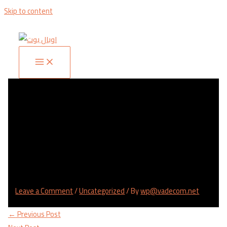
Skip to content
Мостбет Зеркало 2025
обходных Блокировки За 1
Клик!
Leave a Comment
/
Uncategorized
/ By
wp@vadecom.net
←
Previous Post