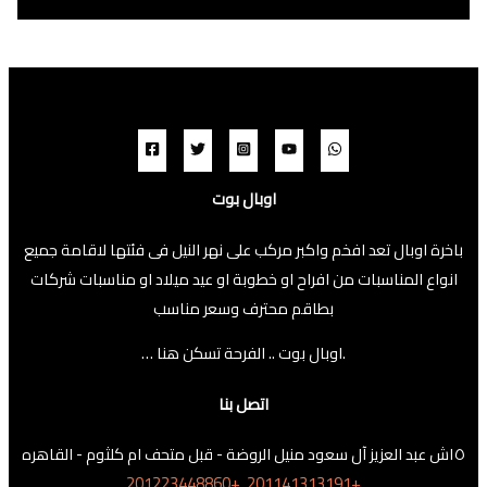
اوبال بوت
باخرة اوبال تعد افخم واكبر مركب على نهر النيل فى فئتها لاقامة جميع
انواع المناسبات من افراح او خطوبة او عيد ميلاد او مناسبات شركات
بطاقم محترف وسعر مناسب
… اوبال بوت .. الفرحة تسكن هنا.
اتصل بنا
١٥ش عبد العزيز آل سعود منيل الروضة - قبل متحف ام كلثوم - القاهره
201223448860+
201141313191+