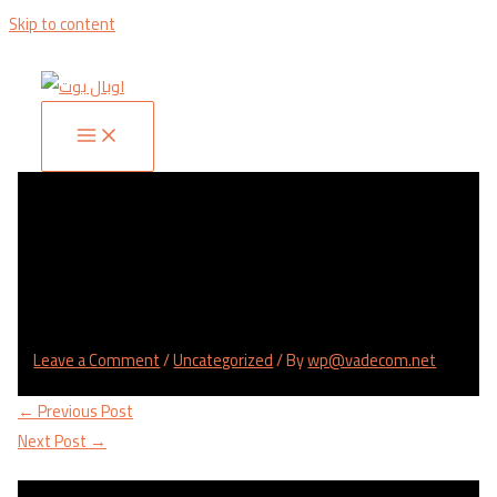
Skip to content
The Best Beer, Bbq, In Addition To
Pizza In Raleigh, Nc
Leave a Comment
/
Uncategorized
/ By
wp@vadecom.net
←
Previous Post
Next Post
→