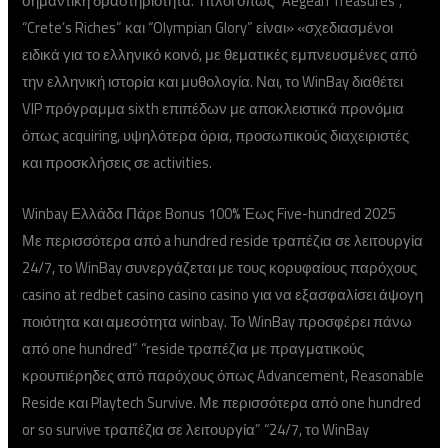
σημαντική δραστηριότητα. Τίτλοι όπως “Aegean Treasures”,
“Crete’s Riches” και “Olympian Glory” είναι» «σχεδιασμένοι
ειδικά για το ελληνικό κοινό, με θεματικές εμπνευσμένες από
την ελληνική ιστορία και μυθολογία. Ναι, το WinBay διαθέτει
VIP πρόγραμμα sixth επιπέδων με αποκλειστικά προνόμια
όπως acquiring, υψηλότερα όρια, προσωπικούς διαχειριστές
και προσκλήσεις σε activities.
Winbay Ελλάδα Πάρε Bonus 100% Έως Five-hundred 2025
Με περισσότερα από a hundred reside τραπέζια σε λειτουργία
24/7, το WinBay συνεργάζεται με τους κορυφαίους παρόχους
casino at redbet casino casino casino για να εξασφαλίσει άψογη
ποιότητα και αμεσότητα winbay. Το WinBay προσφέρει πάνω
από one hundred” “reside τραπέζια με πραγματικούς
κρουπιέρηδες από παρόχους όπως Advancement, Reasonable
Reside και Playtech Survive. Με περισσότερα από one hundred
or so survive τραπέζια σε λειτουργία” “24/7, το WinBay