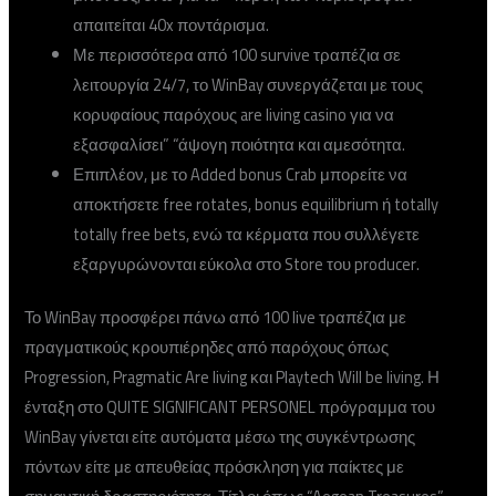
απαιτείται 40x ποντάρισμα.
Με περισσότερα από 100 survive τραπέζια σε
λειτουργία 24/7, το WinBay συνεργάζεται με τους
κορυφαίους παρόχους are living casino για να
εξασφαλίσει” “άψογη ποιότητα και αμεσότητα.
Επιπλέον, με το Added bonus Crab μπορείτε να
αποκτήσετε free rotates, bonus equilibrium ή totally
totally free bets, ενώ τα κέρματα που συλλέγετε
εξαργυρώνονται εύκολα στο Store του producer.
Το WinBay προσφέρει πάνω από 100 live τραπέζια με
πραγματικούς κρουπιέρηδες από παρόχους όπως
Progression, Pragmatic Are living και Playtech Will be living. Η
ένταξη στο QUITE SIGNIFICANT PERSONEL πρόγραμμα του
WinBay γίνεται είτε αυτόματα μέσω της συγκέντρωσης
πόντων είτε με απευθείας πρόσκληση για παίκτες με