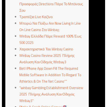
Προσφορές Directions Πάρε Το Μπόνους
Σου
Τραπέζια Live Καζίνο
Μπορώ Να Παίξω Are Now Living In Line
On Line Casino Στο Winbay;
Winbay Ελλάδα Πάρε Reward 100% Έως
500 2025
Χαρακτηριστικά Του Winbay Casino
Winbay Casino Review 2025 ️ Πλήρης
Ανάλυση Και Οδηγός Winbay3
Bet I Phone App Down Fill The Required
Mobile Software In Addition To Regard To
Athletics & On The Net Casino””
“winbay Gambling Establishment Overview
2025 ️ Πλήρης Ανάλυση Και Οδηγός
Winbay3”