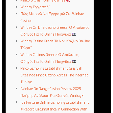
Plinko & Crash Online Games
Winbay Εγγραφή”
Πώς Μπορώ Να Εγγραφώ Στο Winbay
Casino;
Winbay On Line Casino Greece: Ο Απόλυτος
Οδηγός Για Τα Online Παιχνίδια
Winbay Casino Grecia Το Νο1 Καζίνο On-line
Τώρα”
Winbay Casinos Greece: Ο Απόλυτος
Οδηγός Για Τα Online Παιχνίδια
Pinco Gambling Establishment Giriş Sah
Sitesinde Pinco Gazino Across The Internet
Türkiye
“winbay On Range Casino Review 2025 ️
Πλήρης Ανάλυση Και Οδηγός Winbay3
Joe Fortune Online Gambling Establishment
# Record Circumstance In Connection With