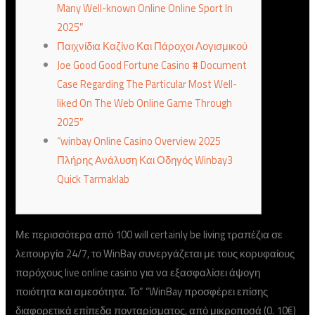
Many Well-known Online Online Sport In
2025″
Παιχνίδια Καζίνο Και Πάροχοι Λογισμικού
Joe Good Good Fortune Casino # Document
Case Regarding The Particular Most Well-
liked On The Web Online Game Through
2025″
“winbay Online Casino Overview 2025 ️
Πλήρης Ανάλυση Και Οδηγός Winbay3
Quick Tarmaklab
Με περισσότερα από 100 will certainly be living τραπέζια σε
λειτουργία 24/7, το WinBay συνεργάζεται με τους κορυφαίους
παρόχους live online casino για να εξασφαλίσει άψογη
ποιότητα και αμεσότητα. Το” “WinBay προσφέρει επίσης
διαφορετικά επίπεδα πονταρίσματος, από μικροποσά (0. 10€)