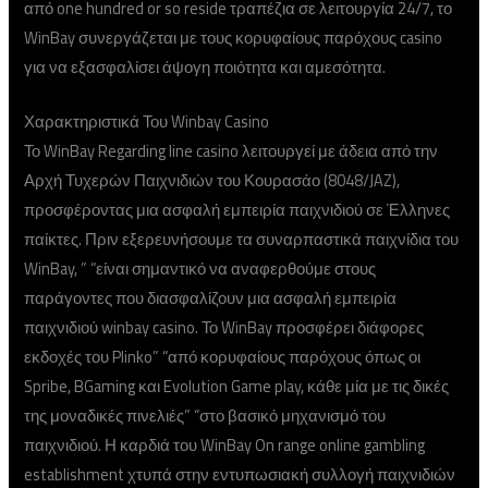
από one hundred or so reside τραπέζια σε λειτουργία 24/7, το
WinBay συνεργάζεται με τους κορυφαίους παρόχους casino
για να εξασφαλίσει άψογη ποιότητα και αμεσότητα.
Χαρακτηριστικά Του Winbay Casino
Το WinBay Regarding line casino λειτουργεί με άδεια από την
Αρχή Τυχερών Παιχνιδιών του Κουρασάο (8048/JAZ),
προσφέροντας μια ασφαλή εμπειρία παιχνιδιού σε Έλληνες
παίκτες. Πριν εξερευνήσουμε τα συναρπαστικά παιχνίδια του
WinBay, ” “είναι σημαντικό να αναφερθούμε στους
παράγοντες που διασφαλίζουν μια ασφαλή εμπειρία
παιχνιδιού winbay casino. Το WinBay προσφέρει διάφορες
εκδοχές του Plinko” “από κορυφαίους παρόχους όπως οι
Spribe, BGaming και Evolution Game play, κάθε μία με τις δικές
της μοναδικές πινελιές” “στο βασικό μηχανισμό του
παιχνιδιού. Η καρδιά του WinBay On range online gambling
establishment χτυπά στην εντυπωσιακή συλλογή παιχνιδιών