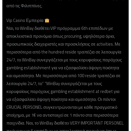
από τις Φιλιππίνες.
Vip Casino Εμπειρία
Ναι, το WinBay διαθέτει VIP πρόγραμμα 6th επιπέδων με
αποκλειστικά προνόμια όπως procuring, υψηλότερα όρια,
προσωπικούς διαχειριστές και προσκλήσεις σε activities. Με
περισσότερα από the hundred reside τραπέζια σε λειτουργία
24/7, το WinBay συνεργάζεται με τους κορυφαίους παρόχους
gambling establishment για να εξασφαλίσει άψογη ποιότητα
και αμεσότητα. Με περισσότερα από 100 reside τραπέζια σε
λειτουργία 24/7, το” “WinBay συνεργάζεται με τους
κορυφαίους παρόχους gambling establishment at redbet για
να εξασφαλίσει άψογη ποιότητα και αμεσότητα. Οι πόντοι
CRUCIAL PERSONEL συγκεντρώνονται με κάθε πραγματικό
στοίχημα, με 1€ να αντιστοιχεί σε 1 πόντο στα περισσότερα
παιχνίδια. Ναι, το WinBay διαθέτει VERY IMPORTANT PERSONEL
πρόγραμμα 6 επιπέδων με αποκλειστικά προνόμια όπως