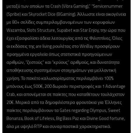
μεταξύ των οποίων τα Crash (Vibra Gaming),” “Servicenummer
(Spribe) και Skyrocket Dice (BGaming). Άλλωστε είναι οικογένεια
με 80+ σελίδες συμπεριλαμβανομένων των κορυφαίων
Wazamba, Slots Structure, Supabet και Star Enjoy, την ώρα που
έχει εξασφαλίσει άδεια λειτουργίας από τις Φιλιππίνες. Όλες
οι εκδόσεις της are living ρουλέτας στο WinBay προσφέρουν
προηγμένα εργαλεία όπως στατιστικά προηγούμενων
αριθμών, “ζεστούς” και “κρύους” αριθμούς, και δυνατότητα
αποθήκευσης αγαπημένων στοιχημάτων για μελλοντική
χρήση. Το πακέτο καλωσορίσματος περιλαμβάνει 100%
μπόνους έως 500€, 200 δωρεάν περιστροφές και 1 Advantage
Crab, και απονέμεται σε παίκτες που καταθέτουν τουλάχιστον
20€. Μερικά από τα δημοφιλέστερα φρουτάκια για Έλληνες
παίκτες περιλαμβάνουν τα Gates regarding Olympus, Sweet
Bonanza, Book of Lifeless, Big Bass Paz και Divine Good fortune,
όλα με υψηλό RTP και συναρπαστικά χαρακτηριστικά.