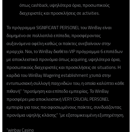
όπως cashback, υψηλότερα όρια, προσωπικούς
διαχειριστές και προσκλήσεις σε activities.
Το πρόγραμμα SIGNIFICANT PERSONEL του WinBay είναι
δομημένο σε πολλαπλά επίπεδα, προσφέροντας
αυξανόμενα οφέλη καθώς οι παίκτες ανεβαίνουν στην
ιεραρχία. Ναι, το WinBay διαθέτει VIP πρόγραμμα 6 επιπέδων
με αποκλειστικά προνόμια όπως acquiring, υψηλότερα όρια,
προσωπικούς διαχειριστές και προσκλήσεις σε situations. Η
καρδιά του WinBay Wagering establishment χτυπά στην
εντυπωσιακή συλλογή παιχνιδιών του, η οποία καλύπτει κάθε
πιθανή” “προτίμηση και επίπεδο εμπειρίας. Το WinBay
προσφέρει μια αποκλειστική VERY CRUCIAL PERSONEL
εμπειρία για τους πιο αφοσιωμένους παίκτες, συνδυάζοντας
προνόμια υψηλής κλάσης” “με εξατομικευμένη εξυπηρέτηση.
“winbay Casino